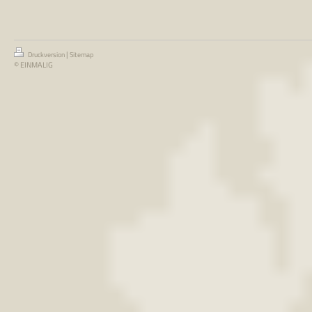
|
Druckversion
Sitemap
© EINMALIG